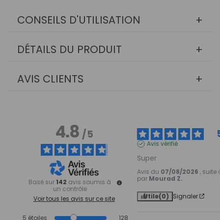
CONSEILS D'UTILISATION
DÉTAILS DU PRODUIT
AVIS CLIENTS
4.8
/
5
Avis vérifié
Super
Avis du
07/08/2026
, suit
par
Mourad Z.
Basé sur
142
avis soumis à
un contrôle
Utile
(0)
Signaler
Voir tous les avis sur ce site
5
étoiles
128