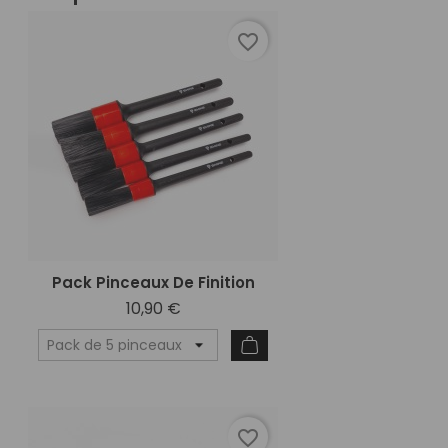
favorite_border
Pack Pinceaux De Finition
10,90 €
favorite_border