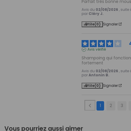
Parfait très bonne mouss
Avis du
02/08/2026
, suit
par
Cléry J.
Utile
(0)
Signaler
Avis vérifié
Shampoing qui fonction
fortement
Avis du
02/08/2026
, suit
par
Antonin B.
Utile
(0)
Signaler
1
2
3
Vous pourriez aussi aimer