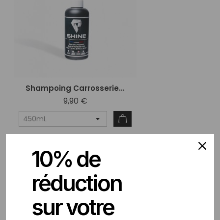
Shampoing Carrosserie...
9,90 €
10% de
favorite_border
réduction
sur votre