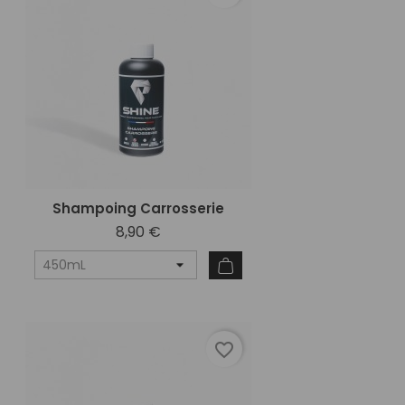
Shampoing Carrosserie
8,90 €
favorite_border