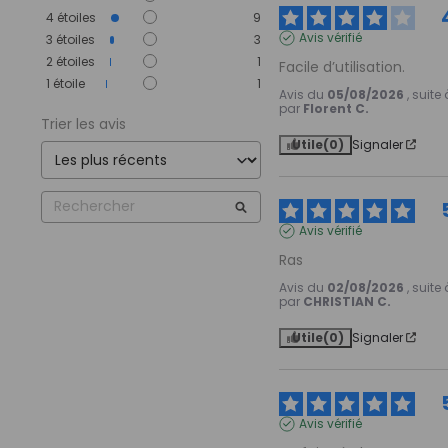
4
étoiles
9
Avis vérifié
3
étoiles
3
2
étoiles
1
Facile d’utilisation.
1
étoile
1
Avis du
05/08/2026
, suit
par
Florent C.
Trier les avis
Utile
(0)
Signaler
Avis vérifié
Ras
Avis du
02/08/2026
, suit
par
CHRISTIAN C.
Utile
(0)
Signaler
Avis vérifié