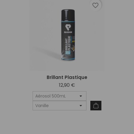
favorite_border
Brillant Plastique
12,90 €