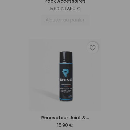
Pack Accessoires
12,90 €
15,60 €
Ajouter au panier
favorite_border
Rénovateur Joint &...
15,90 €