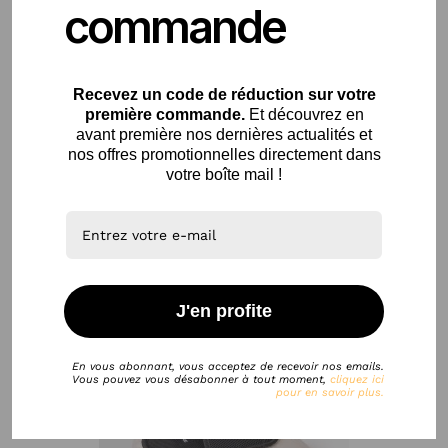
commande
Recevez un code de
réduction sur votre
première commande.
Et découvrez en
Shampoing Dégraissant &...
avant première nos dernières actualités et
9,90 €
nos offres promotionnelles directement dans
votre boîte mail !
Nos clients ont également acheté
J'en profite
favorite_border
En vous abonnant, vous acceptez de recevoir nos emails.
Vous pouvez vous désabonner à tout moment,
cliquez ici
pour en savoir plus.