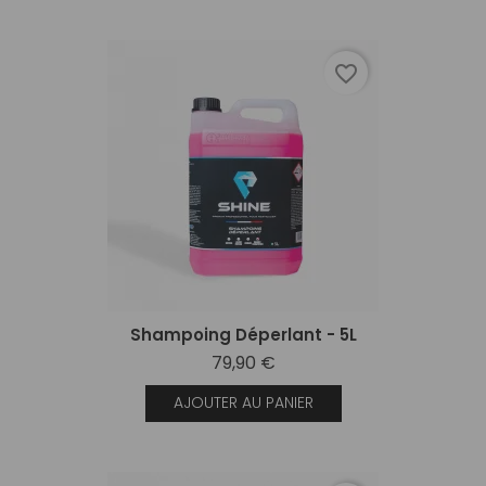
favorite_border
Shampoing Déperlant - 5L
79,90 €
AJOUTER AU PANIER