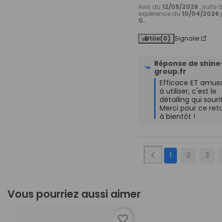
Avis du
12/05/2026
, suite 
expérience du
10/04/2026
G.
Utile
(0)
Signaler
Réponse de
shine
group.fr
Efficace ET amusa
à utiliser, c'est le 
détailing qui sourit
Merci pour ce retou
à bientôt !
1
2
3
Vous pourriez aussi aimer
favorite_border