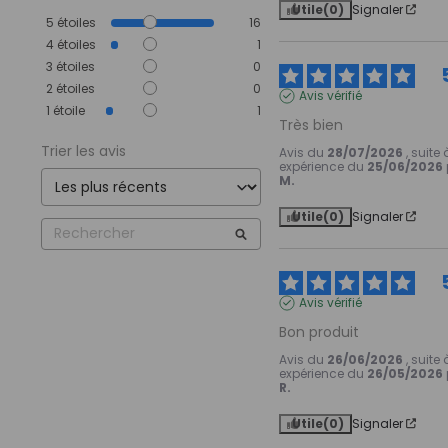
Utile
(0)
Signaler
5
étoiles
16
4
étoiles
1
3
étoiles
0
2
étoiles
0
Avis vérifié
1
étoile
1
Très bien
Trier les avis
Avis du
28/07/2026
, suite
expérience du
25/06/2026
M.
Utile
(0)
Signaler
Avis vérifié
Bon produit
Avis du
26/06/2026
, suite
expérience du
26/05/2026
R.
Utile
(0)
Signaler