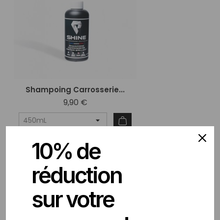
Shampoing Carrosserie...
9,90 €
10% de
favorite_border
réduction
sur votre