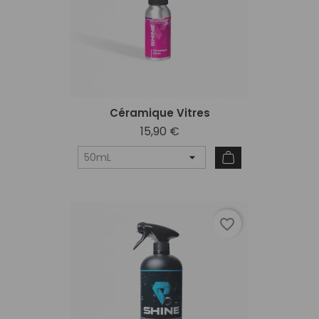
Céramique Vitres
15,90 €
favorite_border