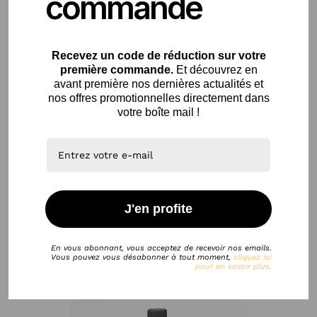
commande
Recevez un code de
réduction sur votre
première commande.
Et découvrez en
avant première nos dernières actualités et
Shampoing Dégraissant &...
nos offres promotionnelles directement dans
9,90 €
votre boîte mail !
J'en profite
Nos clients ont également acheté
En vous abonnant, vous acceptez de recevoir nos emails.
favorite_border
Vous pouvez vous désabonner à tout moment,
cliquez ici
pour en savoir plus.