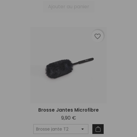
Ajouter au panier
favorite_border
Brosse Jantes Microfibre
9,90 €