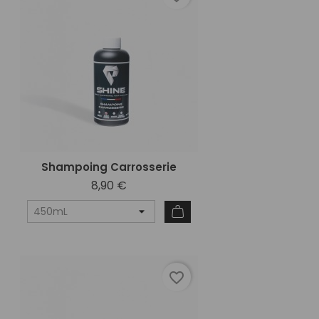
Shampoing Carrosserie
8,90 €
favorite_border