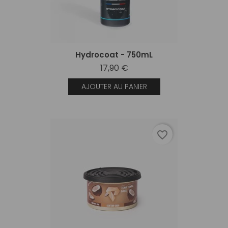
Hydrocoat - 750mL
17,90 €
AJOUTER AU PANIER
favorite_border