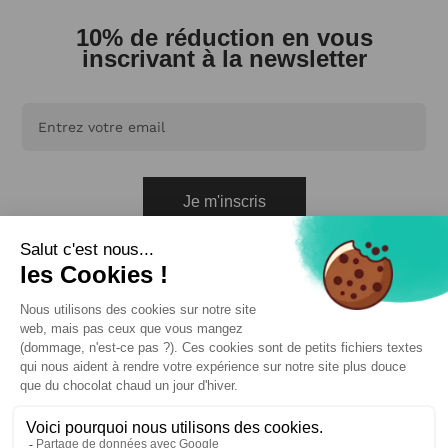
10% de réduction en vous
inscrivant à la newsletter
Je m'inscris
En vous abonnant, vous acceptez de recevoir nos emails.
Vous pouvez vous désabonner à tout moment.
Cliquez ici pour en savoir plus.
PRODUITS
