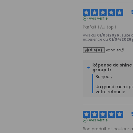
Avis vérifié
Parfait ! Au top !
Avis du
01/06/2026
, suite
expérience du
01/04/2026
Utile
(0)
Signaler
Réponse de
shine
group.fr
Bonjour,

Un grand merci po
votre retour ☺️
Avis vérifié
Bon produit et couleur