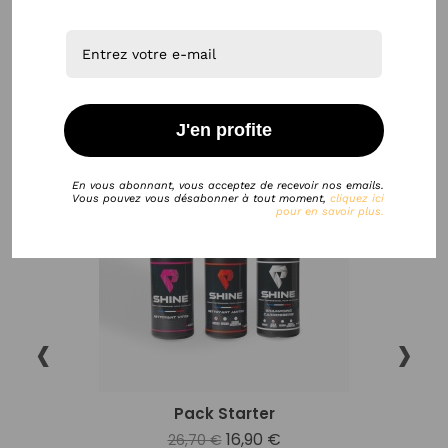
LES PACKS SHINE
J'en profite
EXCLU WEB
-9,80 €
favorite_border
En vous abonnant, vous acceptez de recevoir nos emails.
Vous pouvez vous désabonner à tout moment,
cliquez ici
pour en savoir plus.
‹
›
Pack Starter
16,90 €
26,70 €