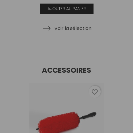
AJOUTER AU PANIER
Voir la sélection
ACCESSOIRES
favorite_border