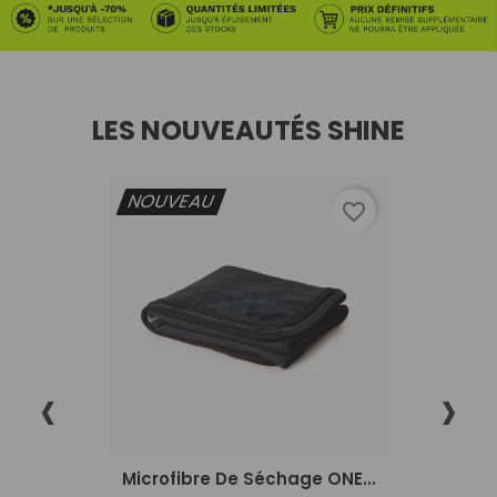
LES NOUVEAUTÉS SHINE
NOUVEAU
favorite_border
‹
›
Microfibre De Séchage ONE...