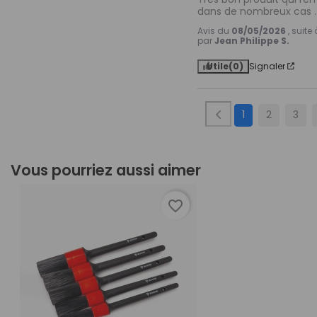
dans de nombreux cas .
Avis du
08/05/2026
, suit
par
Jean Philippe S.
Utile
(0)
Signaler
1
2
3
Vous pourriez aussi aimer
favorite_border