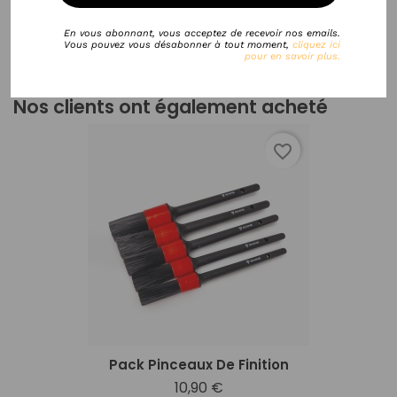
En vous abonnant, vous acceptez de recevoir nos emails.
Vous pouvez vous désabonner à tout moment,
cliquez ici
pour en savoir plus.
Nos clients ont également acheté
favorite_border
Pack Pinceaux De Finition
10,90 €