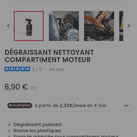


DÉGRAISSANT NETTOYANT
COMPARTIMENT MOTEUR
5
/
5
-
40
avis
8,90 €
TTC
Dégraissant puissant
Ravive les plastiques
Formule adaptée pour compartiment moteur