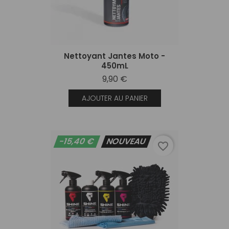
Nettoyant Jantes Moto -
450mL
9,90 €
AJOUTER AU PANIER
-15,40 €
NOUVEAU
favorite_border