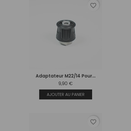
favorite_border
Adaptateur M22/14 Pour...
9,90 €
AJOUTER AU PANIER
favorite_border