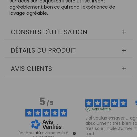
surfaces sur lesquelles il sera utilisé. Il sent
agréablement bon ce qui rend l'expérience de
lavage agréable.
CONSEILS D'UTILISATION
DÉTAILS DU PRODUIT
AVIS CLIENTS
5
/
5
Avis vérifié
J’ai voulus essayer … agr
absolument très bien son
très sale , huile ,fumer m
Basé sur
40
avis soumis à
tout