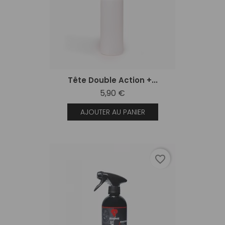
Tête Double Action +...
5,90 €
AJOUTER AU PANIER
favorite_border