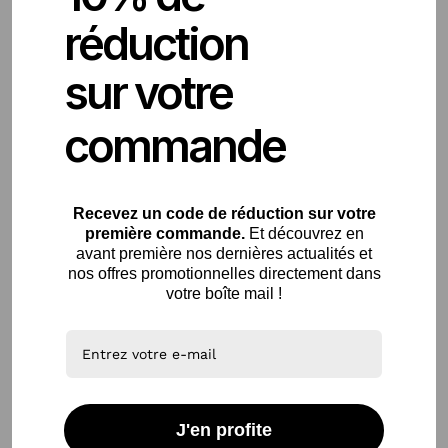
15,90 €
réduction
sur votre
commande
favorite_border
Recevez un code de
réduction sur votre
première commande.
Et découvrez en
avant première nos dernières actualités et
nos offres promotionnelles directement dans
votre boîte mail !
Microfibre Intérieure
2,90 €
J'en profite
AJOUTER AU PANIER