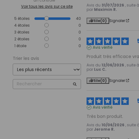
un contrôle
Avis du
31/07/2026
, suite
Voir tous les avis sur ce site
par
Maximin R.
5
étoiles
40
Utile
(0)
Signaler
4
étoiles
0
3
étoiles
0
2
étoiles
0
1
étoile
0
Avis vérifié
Produit très efficace v
Trier les avis
Avis du
12/06/2026
, suite
par
Luc C.
Utile
(0)
Signaler
Avis vérifié
Très bon produit.
Avis du
10/06/2026
, suite
par
Jerome R.