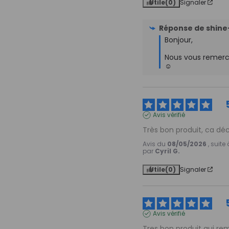
Utile
(0)
Signaler
Réponse de
shine
Bonjour, 

Nous vous remercio
☺️
Avis vérifié
Très bon produit, ca déc
Avis du
08/05/2026
, suit
par
Cyril G.
Utile
(0)
Signaler
Avis vérifié
Tres bon produit qui re