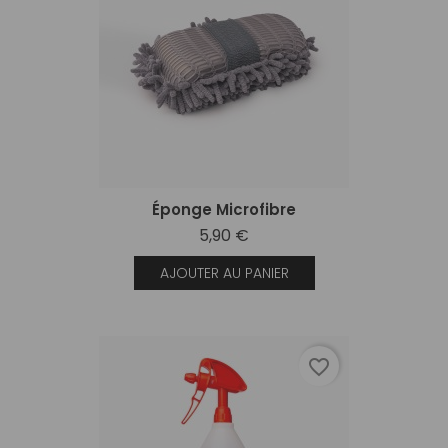
Éponge Microfibre
5,90 €
AJOUTER AU PANIER
favorite_border